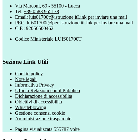
Via Marconi, 69 - 55100 - Lucca
Tel:
+39 0583 955178
Email:
luis01700t@istruzione.it
Link per inviare una mail
PEC:
luis01700t@pec.istruzione.it
Link per inviare una mail
C.F.: 92056500462
Codice Ministeriale LUIS01700T
Sezione Link Utili
Cookie policy
Note legali
Informativa Privacy
Ufficio Relazioni con il Pubblico
Dichiarazione di accessibilità
Obiettivi di accessibilità
Whistleblowing
Gestione consensi cookie
Amministrazione trasparente
Pagina visualizzata
555787
volte