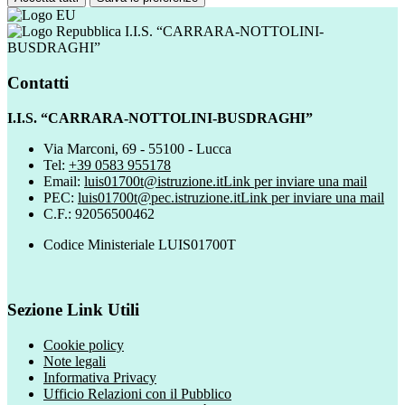
I.I.S. “CARRARA-NOTTOLINI-
BUSDRAGHI”
Contatti
I.I.S. “CARRARA-NOTTOLINI-BUSDRAGHI”
Via Marconi, 69 - 55100 - Lucca
Tel:
+39 0583 955178
Email:
luis01700t@istruzione.it
Link per inviare una mail
PEC:
luis01700t@pec.istruzione.it
Link per inviare una mail
C.F.: 92056500462
Codice Ministeriale LUIS01700T
Sezione Link Utili
Cookie policy
Note legali
Informativa Privacy
Ufficio Relazioni con il Pubblico