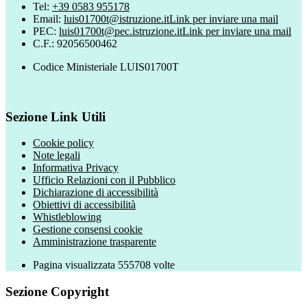
Tel:
+39 0583 955178
Email:
luis01700t@istruzione.it
Link per inviare una mail
PEC:
luis01700t@pec.istruzione.it
Link per inviare una mail
C.F.: 92056500462
Codice Ministeriale LUIS01700T
Sezione Link Utili
Cookie policy
Note legali
Informativa Privacy
Ufficio Relazioni con il Pubblico
Dichiarazione di accessibilità
Obiettivi di accessibilità
Whistleblowing
Gestione consensi cookie
Amministrazione trasparente
Pagina visualizzata
555708
volte
Sezione Copyright