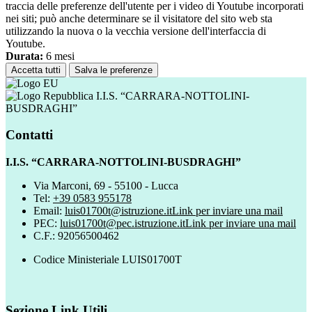
traccia delle preferenze dell'utente per i video di Youtube incorporati
nei siti; può anche determinare se il visitatore del sito web sta
utilizzando la nuova o la vecchia versione dell'interfaccia di
Youtube.
Durata:
6 mesi
Accetta tutti
Salva le preferenze
I.I.S. “CARRARA-NOTTOLINI-
BUSDRAGHI”
Contatti
I.I.S. “CARRARA-NOTTOLINI-BUSDRAGHI”
Via Marconi, 69 - 55100 - Lucca
Tel:
+39 0583 955178
Email:
luis01700t@istruzione.it
Link per inviare una mail
PEC:
luis01700t@pec.istruzione.it
Link per inviare una mail
C.F.: 92056500462
Codice Ministeriale LUIS01700T
Sezione Link Utili