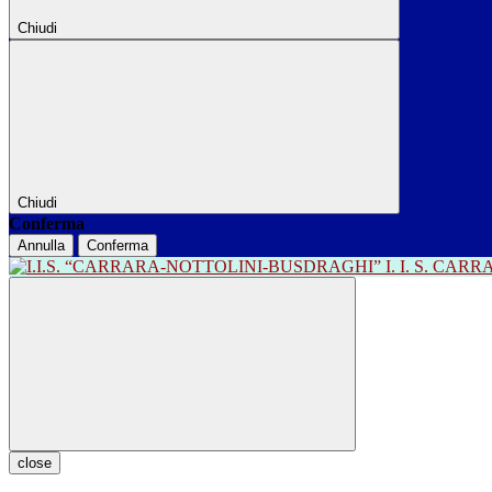
Chiudi
Chiudi
Conferma
Annulla
Conferma
I. I. S. CA
close