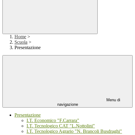
Home
>
Scuola
>
Presentazione
Menu di
navigazione
Presentazione
I.T. Economico "F.Carrara"
I.T. Tecnologico CAT "L.Nottolini"
I.T. Tecnologico Agrario "N. Brancoli Busdraghi"