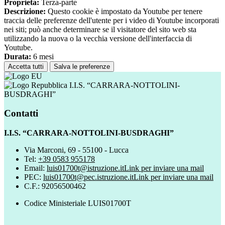
Proprieta:
Terza-parte
Descrizione:
Questo cookie è impostato da Youtube per tenere
traccia delle preferenze dell'utente per i video di Youtube incorporati
nei siti; può anche determinare se il visitatore del sito web sta
utilizzando la nuova o la vecchia versione dell'interfaccia di
Youtube.
Durata:
6 mesi
Accetta tutti
Salva le preferenze
I.I.S. “CARRARA-NOTTOLINI-
BUSDRAGHI”
Contatti
I.I.S. “CARRARA-NOTTOLINI-BUSDRAGHI”
Via Marconi, 69 - 55100 - Lucca
Tel:
+39 0583 955178
Email:
luis01700t@istruzione.it
Link per inviare una mail
PEC:
luis01700t@pec.istruzione.it
Link per inviare una mail
C.F.: 92056500462
Codice Ministeriale LUIS01700T