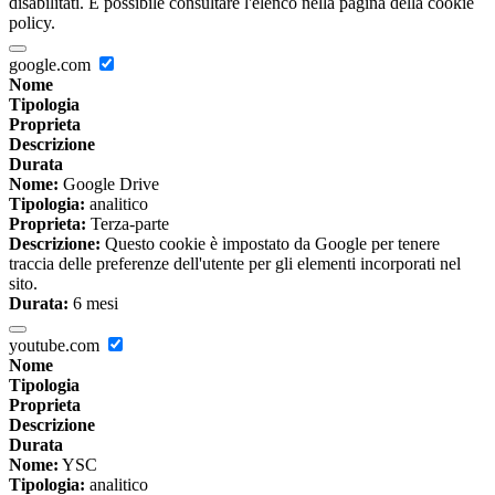
disabilitati. È possibile consultare l'elenco nella pagina della cookie
policy.
google.com
Nome
Tipologia
Proprieta
Descrizione
Durata
Nome:
Google Drive
Tipologia:
analitico
Proprieta:
Terza-parte
Descrizione:
Questo cookie è impostato da Google per tenere
traccia delle preferenze dell'utente per gli elementi incorporati nel
sito.
Durata:
6 mesi
youtube.com
Nome
Tipologia
Proprieta
Descrizione
Durata
Nome:
YSC
Tipologia:
analitico