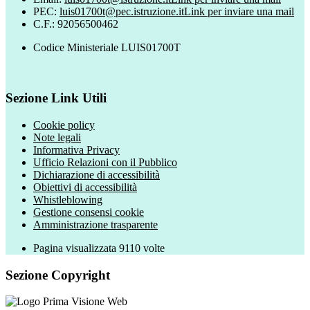
PEC:
luis01700t@pec.istruzione.it
Link per inviare una mail
C.F.: 92056500462
Codice Ministeriale LUIS01700T
Sezione Link Utili
Cookie policy
Note legali
Informativa Privacy
Ufficio Relazioni con il Pubblico
Dichiarazione di accessibilità
Obiettivi di accessibilità
Whistleblowing
Gestione consensi cookie
Amministrazione trasparente
Pagina visualizzata
9110
volte
Sezione Copyright