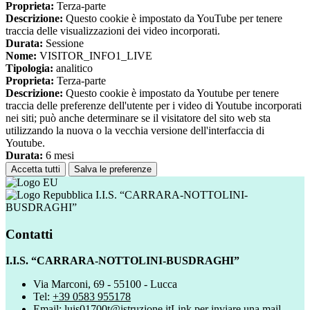
Proprieta:
Terza-parte
Descrizione:
Questo cookie è impostato da YouTube per tenere
traccia delle visualizzazioni dei video incorporati.
Durata:
Sessione
Nome:
VISITOR_INFO1_LIVE
Tipologia:
analitico
Proprieta:
Terza-parte
Descrizione:
Questo cookie è impostato da Youtube per tenere
traccia delle preferenze dell'utente per i video di Youtube incorporati
nei siti; può anche determinare se il visitatore del sito web sta
utilizzando la nuova o la vecchia versione dell'interfaccia di
Youtube.
Durata:
6 mesi
Accetta tutti
Salva le preferenze
I.I.S. “CARRARA-NOTTOLINI-
BUSDRAGHI”
Contatti
I.I.S. “CARRARA-NOTTOLINI-BUSDRAGHI”
Via Marconi, 69 - 55100 - Lucca
Tel:
+39 0583 955178
Email:
luis01700t@istruzione.it
Link per inviare una mail