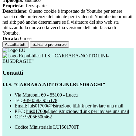
Tipologia:
analitico
Proprieta:
Terza-parte
Descrizione:
Questo cookie è impostato da Youtube per tenere
traccia delle preferenze dell'utente per i video di Youtube incorporati
nei siti; può anche determinare se il visitatore del sito web sta
utilizzando la nuova o la vecchia versione dell'interfaccia di
Youtube.
Durata:
6 mesi
Accetta tutti
Salva le preferenze
I.I.S. “CARRARA-NOTTOLINI-
BUSDRAGHI”
Contatti
I.I.S. “CARRARA-NOTTOLINI-BUSDRAGHI”
Via Marconi, 69 - 55100 - Lucca
Tel:
+39 0583 955178
Email:
luis01700t@istruzione.it
Link per inviare una mail
PEC:
luis01700t@pec.istruzione.it
Link per inviare una mail
C.F.: 92056500462
Codice Ministeriale LUIS01700T