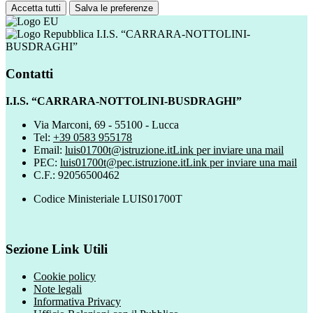
Accetta tutti
Salva le preferenze
I.I.S. “CARRARA-NOTTOLINI-
BUSDRAGHI”
Contatti
I.I.S. “CARRARA-NOTTOLINI-BUSDRAGHI”
Via Marconi, 69 - 55100 - Lucca
Tel:
+39 0583 955178
Email:
luis01700t@istruzione.it
Link per inviare una mail
PEC:
luis01700t@pec.istruzione.it
Link per inviare una mail
C.F.: 92056500462
Codice Ministeriale LUIS01700T
Sezione Link Utili
Cookie policy
Note legali
Informativa Privacy