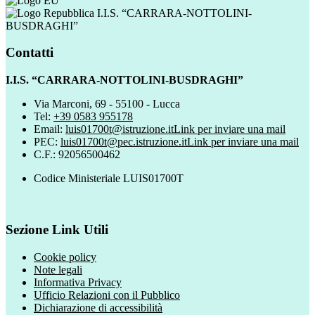
I.I.S. “CARRARA-NOTTOLINI-
BUSDRAGHI”
Contatti
I.I.S. “CARRARA-NOTTOLINI-BUSDRAGHI”
Via Marconi, 69 - 55100 - Lucca
Tel:
+39 0583 955178
Email:
luis01700t@istruzione.it
Link per inviare una mail
PEC:
luis01700t@pec.istruzione.it
Link per inviare una mail
C.F.: 92056500462
Codice Ministeriale LUIS01700T
Sezione Link Utili
Cookie policy
Note legali
Informativa Privacy
Ufficio Relazioni con il Pubblico
Dichiarazione di accessibilità