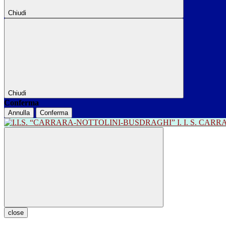
Chiudi
Chiudi
Conferma
Annulla
Conferma
I. I. S. CA
close