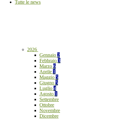
Tutte le news
2026
Gennaio
2
Febbraio
3
Marzo
6
Aprile
1
Maggio
5
Giugno
5
Luglio
4
Agosto
1
Settembre
Ottobre
Novembre
Dicembre