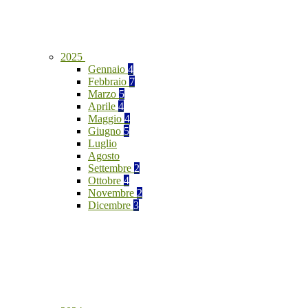
2025
Gennaio
4
Febbraio
7
Marzo
5
Aprile
4
Maggio
4
Giugno
5
Luglio
Agosto
Settembre
2
Ottobre
4
Novembre
2
Dicembre
3