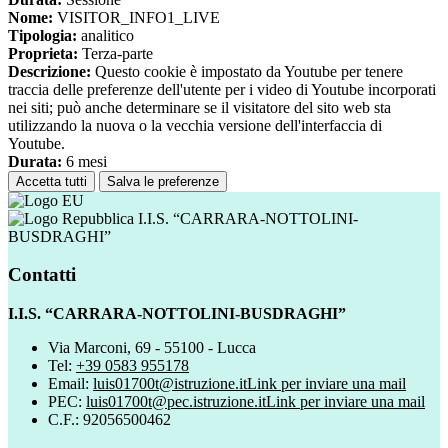
Nome:
VISITOR_INFO1_LIVE
Tipologia:
analitico
Proprieta:
Terza-parte
Descrizione:
Questo cookie è impostato da Youtube per tenere
traccia delle preferenze dell'utente per i video di Youtube incorporati
nei siti; può anche determinare se il visitatore del sito web sta
utilizzando la nuova o la vecchia versione dell'interfaccia di
Youtube.
Durata:
6 mesi
Accetta tutti
Salva le preferenze
I.I.S. “CARRARA-NOTTOLINI-
BUSDRAGHI”
Contatti
I.I.S. “CARRARA-NOTTOLINI-BUSDRAGHI”
Via Marconi, 69 - 55100 - Lucca
Tel:
+39 0583 955178
Email:
luis01700t@istruzione.it
Link per inviare una mail
PEC:
luis01700t@pec.istruzione.it
Link per inviare una mail
C.F.: 92056500462