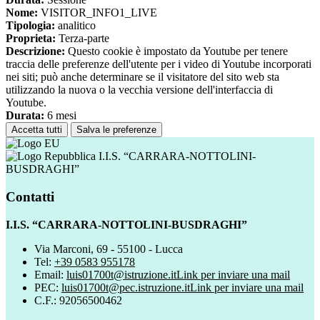
Nome:
VISITOR_INFO1_LIVE
Tipologia:
analitico
Proprieta:
Terza-parte
Descrizione:
Questo cookie è impostato da Youtube per tenere
traccia delle preferenze dell'utente per i video di Youtube incorporati
nei siti; può anche determinare se il visitatore del sito web sta
utilizzando la nuova o la vecchia versione dell'interfaccia di
Youtube.
Durata:
6 mesi
Accetta tutti
Salva le preferenze
I.I.S. “CARRARA-NOTTOLINI-
BUSDRAGHI”
Contatti
I.I.S. “CARRARA-NOTTOLINI-BUSDRAGHI”
Via Marconi, 69 - 55100 - Lucca
Tel:
+39 0583 955178
Email:
luis01700t@istruzione.it
Link per inviare una mail
PEC:
luis01700t@pec.istruzione.it
Link per inviare una mail
C.F.: 92056500462