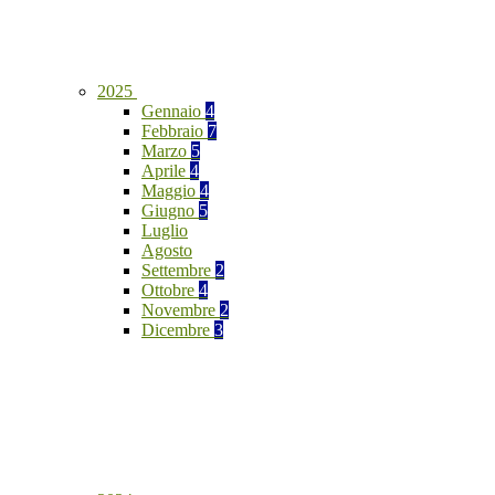
2025
Gennaio
4
Febbraio
7
Marzo
5
Aprile
4
Maggio
4
Giugno
5
Luglio
Agosto
Settembre
2
Ottobre
4
Novembre
2
Dicembre
3