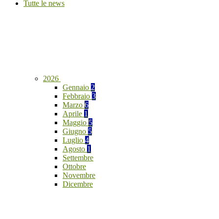
Tutte le news
2026
Gennaio
2
Febbraio
3
Marzo
6
Aprile
1
Maggio
5
Giugno
5
Luglio
4
Agosto
1
Settembre
Ottobre
Novembre
Dicembre