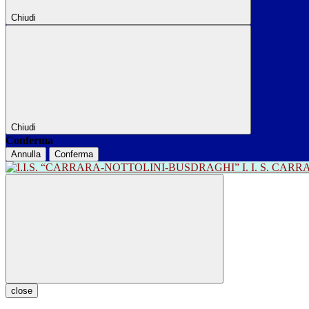
Chiudi
Chiudi
Conferma
Annulla
Conferma
I. I. S. CA
close