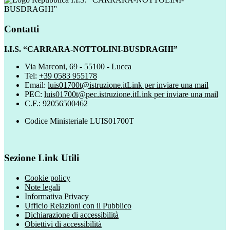
BUSDRAGHI”
Contatti
I.I.S. “CARRARA-NOTTOLINI-BUSDRAGHI”
Via Marconi, 69 - 55100 - Lucca
Tel:
+39 0583 955178
Email:
luis01700t@istruzione.it
Link per inviare una mail
PEC:
luis01700t@pec.istruzione.it
Link per inviare una mail
C.F.: 92056500462
Codice Ministeriale LUIS01700T
Sezione Link Utili
Cookie policy
Note legali
Informativa Privacy
Ufficio Relazioni con il Pubblico
Dichiarazione di accessibilità
Obiettivi di accessibilità