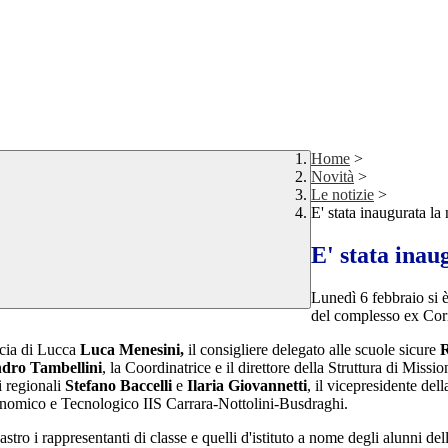
Home
>
Novità
>
Le notizie
>
E' stata inaugurata la
E' stata inau
Lunedì 6 febbraio si è
del complesso ex Cor
incia di Lucca
Luca Menesini,
il consigliere delegato alle scuole sicure
R
ndro Tambellini
, la Coordinatrice e il direttore della Struttura di Missi
ri regionali
Stefano Baccelli
e
Ilaria Giovannetti
, il vicepresidente d
Economico e Tecnologico IIS Carrara-Nottolini-Busdraghi.
astro i rappresentanti di classe e quelli d'istituto a nome degli alunni del