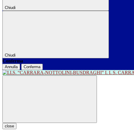
Chiudi
Chiudi
Conferma
Annulla
Conferma
I. I. S. CA
close