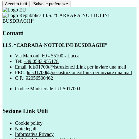
Accetta tutti
Salva le preferenze
I.I.S. “CARRARA-NOTTOLINI-
BUSDRAGHI”
Contatti
I.I.S. “CARRARA-NOTTOLINI-BUSDRAGHI”
Via Marconi, 69 - 55100 - Lucca
Tel:
+39 0583 955178
Email:
luis01700t@istruzione.it
Link per inviare una mail
PEC:
luis01700t@pec.istruzione.it
Link per inviare una mail
C.F.: 92056500462
Codice Ministeriale LUIS01700T
Sezione Link Utili
Cookie policy
Note legali
Informativa Privacy