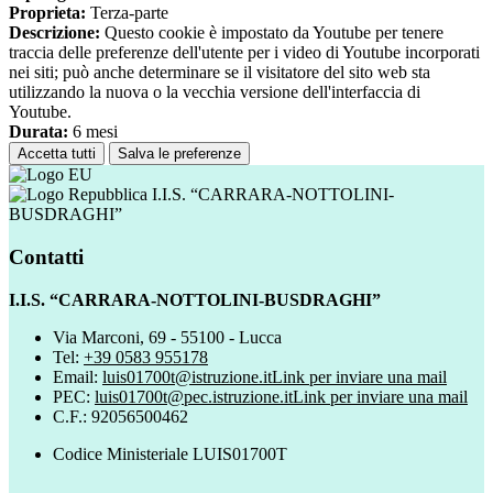
Proprieta:
Terza-parte
Descrizione:
Questo cookie è impostato da Youtube per tenere
traccia delle preferenze dell'utente per i video di Youtube incorporati
nei siti; può anche determinare se il visitatore del sito web sta
utilizzando la nuova o la vecchia versione dell'interfaccia di
Youtube.
Durata:
6 mesi
Accetta tutti
Salva le preferenze
I.I.S. “CARRARA-NOTTOLINI-
BUSDRAGHI”
Contatti
I.I.S. “CARRARA-NOTTOLINI-BUSDRAGHI”
Via Marconi, 69 - 55100 - Lucca
Tel:
+39 0583 955178
Email:
luis01700t@istruzione.it
Link per inviare una mail
PEC:
luis01700t@pec.istruzione.it
Link per inviare una mail
C.F.: 92056500462
Codice Ministeriale LUIS01700T