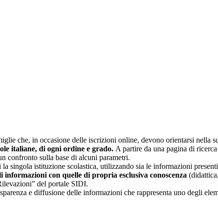
glie che, in occasione delle iscrizioni online, devono orientarsi nella sce
uole italiane, di ogni ordine e grado.
A partire da una pagina di ricerca e
un confronto sulla base di alcuni parametri.
 la singola istituzione scolastica, utilizzando sia le informazioni present
li informazioni con quelle di propria esclusiva conoscenza
(didattica,
Rilevazioni” del portale SIDI.
asparenza e diffusione delle informazioni che rappresenta uno degli eleme