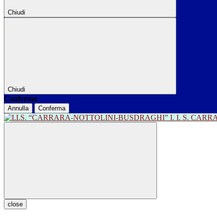
Chiudi
Chiudi
Conferma
Annulla
Conferma
I. I. S. CA
close