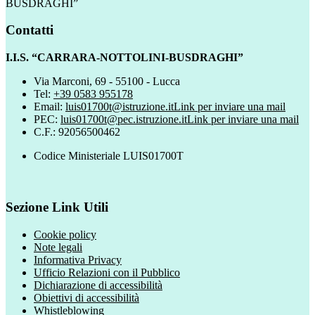
BUSDRAGHI”
Contatti
I.I.S. “CARRARA-NOTTOLINI-BUSDRAGHI”
Via Marconi, 69 - 55100 - Lucca
Tel:
+39 0583 955178
Email:
luis01700t@istruzione.it
Link per inviare una mail
PEC:
luis01700t@pec.istruzione.it
Link per inviare una mail
C.F.: 92056500462
Codice Ministeriale LUIS01700T
Sezione Link Utili
Cookie policy
Note legali
Informativa Privacy
Ufficio Relazioni con il Pubblico
Dichiarazione di accessibilità
Obiettivi di accessibilità
Whistleblowing