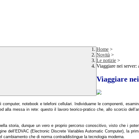
Home
>
Novità
>
Le notizie
>
Viaggiare nei server: 
Viaggiare nei
i computer, notebook e telefoni cellulari. Individuarne le componenti, esamin
 ed alla messa in rete: questo il lavoro teorico-pratico che, allo scorcio dell
lla storia, dunque un vero e proprio percorso conoscitivo, visto che i potenti
rigine dell’EDVAC (Electronic Discrete Variables Automatic Computer), la pri
à del cambiamento che di norma contraddistingue la tecnologia moderna.