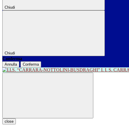
Chiudi
Chiudi
Conferma
Annulla
Conferma
I. I. S. CA
close