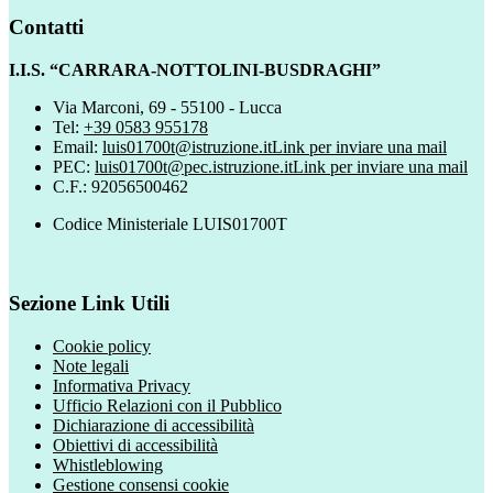
Contatti
I.I.S. “CARRARA-NOTTOLINI-BUSDRAGHI”
Via Marconi, 69 - 55100 - Lucca
Tel:
+39 0583 955178
Email:
luis01700t@istruzione.it
Link per inviare una mail
PEC:
luis01700t@pec.istruzione.it
Link per inviare una mail
C.F.: 92056500462
Codice Ministeriale LUIS01700T
Sezione Link Utili
Cookie policy
Note legali
Informativa Privacy
Ufficio Relazioni con il Pubblico
Dichiarazione di accessibilità
Obiettivi di accessibilità
Whistleblowing
Gestione consensi cookie