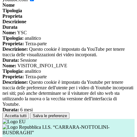
Nome
Tipologia
Proprieta
Descrizione
Durata
Nome:
YSC
Tipologia:
analitico
Proprieta:
Terza-parte
Descrizione:
Questo cookie è impostato da YouTube per tenere
traccia delle visualizzazioni dei video incorporati.
Durata:
Sessione
Nome:
VISITOR_INFO1_LIVE
Tipologia:
analitico
Proprieta:
Terza-parte
Descrizione:
Questo cookie è impostato da Youtube per tenere
traccia delle preferenze dell'utente per i video di Youtube incorporati
nei siti; può anche determinare se il visitatore del sito web sta
utilizzando la nuova o la vecchia versione dell'interfaccia di
Youtube.
Durata:
6 mesi
Accetta tutti
Salva le preferenze
I.I.S. “CARRARA-NOTTOLINI-
BUSDRAGHI”