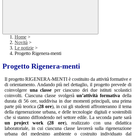
Home
>
Novità
>
Le notizie
>
Progetto Rigenera-menti
Progetto Rigenera-menti
Il
progetto
RIGENERA-MENTI
è
costituito
da
attività
formative
e
di
orientamento.
Andando
più
nel dettaglio, il progetto prevede di
coinvolgere
una classe
per ciascuno dei due istituti scolastici
coinvolti. Ciascuna classe svolgerà
un’attività formativa
della
durata di 56 ore, suddivisa in due momenti
principali,
una
prima
parte
più
teorica
(
28
ore
),
in
cui
gli
studenti
affronteranno
il
tema
della
rigenerazione urbana, e delle tecnologie digitali e sostenibili
che si stanno diffondendo nel settore edile. La seconda parte sarà
un project work (28 ore
), realizzato con una didattica
laboratoriale, in cui ciascuna classe lavorerà sulla rigenerazione
urbana del medesimo ambiente o costruito individuato dal