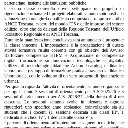
partenariato, insieme alle istituzioni pubbliche.
Ciascuna classe coinvolta dovrà sviluppare un progetto di
rigenerazione urbana ed i progetti elaborati saranno sottoposti alla
valutazione di una giuria qualificata composta da rappresentanti di
ANCE Toscana, esperti del mondo ITS e delle imprese del settore
edilizio, oltre che da delegati della Regione Toscana, dell’Ufficio
Scolastico Regionale e di ANCI Toscana.
Durante la manifestazione conclusiva sarà annunciato il progetto e
la classe vincente. L’impostazione e la progettazione di questa
attività formativa risulta coerente con gli obiettivi dell’Avviso:
Rafforzare competenze STEM e Acquisizione di competenze
digitali (formazione su innovazioni tecnologiche e digitali);
Utilizzo di metodologie didattiche Action Learning e didattica
laboratoriale (sviluppo di formazione pratica attraverso la didattica
laboratoriale, con lo sviluppo di un vero progetto di rigenerazione
urbana).
Per quanto riguarda l’attività di orientamento, saranno organizzate
per ogni istituto 3 sessioni di orientamento per A.S 2025/26 e 3
sessioni di orientamento per A.S. 2026/27, della durata di 4 ore
ciascuna. Le sessioni saranno svolte in plenaria e ognuna
riguarderà uno specifico anno scolastico, coinvolgendo sia gli
studenti che i docenti (1 sessione dedicata alle classi III°, 1
dedicata alle classi IV°, 1 dedicata alle classi V°).
I percorsi di orientamento affronteranno le seguenti tematiche, che
saranno comunque calate e personalizzate rispetto allo specifico