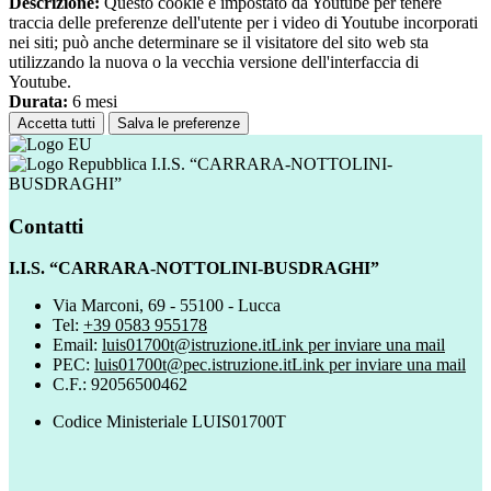
Descrizione:
Questo cookie è impostato da Youtube per tenere
traccia delle preferenze dell'utente per i video di Youtube incorporati
nei siti; può anche determinare se il visitatore del sito web sta
utilizzando la nuova o la vecchia versione dell'interfaccia di
Youtube.
Durata:
6 mesi
Accetta tutti
Salva le preferenze
I.I.S. “CARRARA-NOTTOLINI-
BUSDRAGHI”
Contatti
I.I.S. “CARRARA-NOTTOLINI-BUSDRAGHI”
Via Marconi, 69 - 55100 - Lucca
Tel:
+39 0583 955178
Email:
luis01700t@istruzione.it
Link per inviare una mail
PEC:
luis01700t@pec.istruzione.it
Link per inviare una mail
C.F.: 92056500462
Codice Ministeriale LUIS01700T