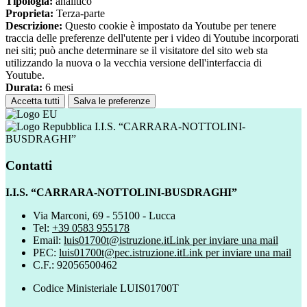
Tipologia:
analitico
Proprieta:
Terza-parte
Descrizione:
Questo cookie è impostato da Youtube per tenere
traccia delle preferenze dell'utente per i video di Youtube incorporati
nei siti; può anche determinare se il visitatore del sito web sta
utilizzando la nuova o la vecchia versione dell'interfaccia di
Youtube.
Durata:
6 mesi
Accetta tutti
Salva le preferenze
I.I.S. “CARRARA-NOTTOLINI-
BUSDRAGHI”
Contatti
I.I.S. “CARRARA-NOTTOLINI-BUSDRAGHI”
Via Marconi, 69 - 55100 - Lucca
Tel:
+39 0583 955178
Email:
luis01700t@istruzione.it
Link per inviare una mail
PEC:
luis01700t@pec.istruzione.it
Link per inviare una mail
C.F.: 92056500462
Codice Ministeriale LUIS01700T