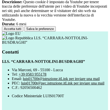
Descrizione:
Questo cookie è impostato da Youtube per tenere
traccia delle preferenze dell'utente per i video di Youtube incorporati
nei siti; può anche determinare se il visitatore del sito web sta
utilizzando la nuova o la vecchia versione dell'interfaccia di
Youtube.
Durata:
6 mesi
Accetta tutti
Salva le preferenze
I.I.S. “CARRARA-NOTTOLINI-
BUSDRAGHI”
Contatti
I.I.S. “CARRARA-NOTTOLINI-BUSDRAGHI”
Via Marconi, 69 - 55100 - Lucca
Tel:
+39 0583 955178
Email:
luis01700t@istruzione.it
Link per inviare una mail
PEC:
luis01700t@pec.istruzione.it
Link per inviare una mail
C.F.: 92056500462
Codice Ministeriale LUIS01700T