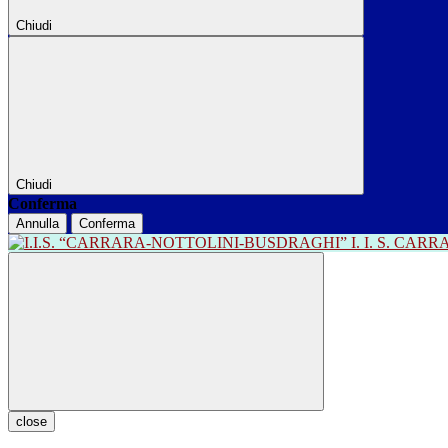
Chiudi
Chiudi
Conferma
Annulla
Conferma
I. I. S. CA
close