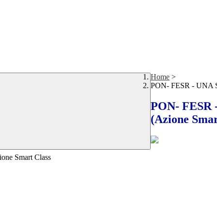
Home
>
PON- FESR - UNA 
PON- FESR
(Azione Smar
e Smart Class