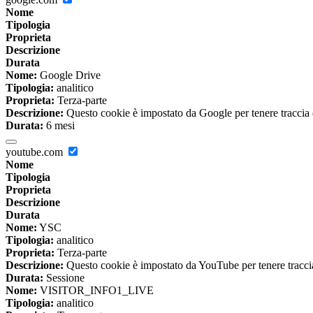
Nome
Tipologia
Proprieta
Descrizione
Durata
Nome:
Google Drive
Tipologia:
analitico
Proprieta:
Terza-parte
Descrizione:
Questo cookie è impostato da Google per tenere traccia del
Durata:
6 mesi
youtube.com
Nome
Tipologia
Proprieta
Descrizione
Durata
Nome:
YSC
Tipologia:
analitico
Proprieta:
Terza-parte
Descrizione:
Questo cookie è impostato da YouTube per tenere traccia 
Durata:
Sessione
Nome:
VISITOR_INFO1_LIVE
Tipologia:
analitico