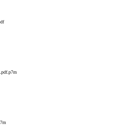
pdf
1.pdf.p7m
p7m