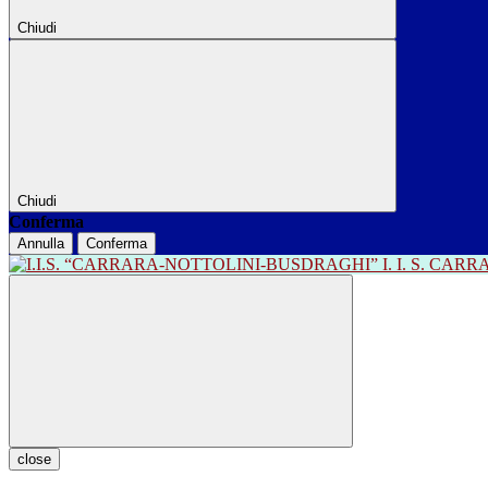
Chiudi
Chiudi
Conferma
Annulla
Conferma
I. I. S. CA
close