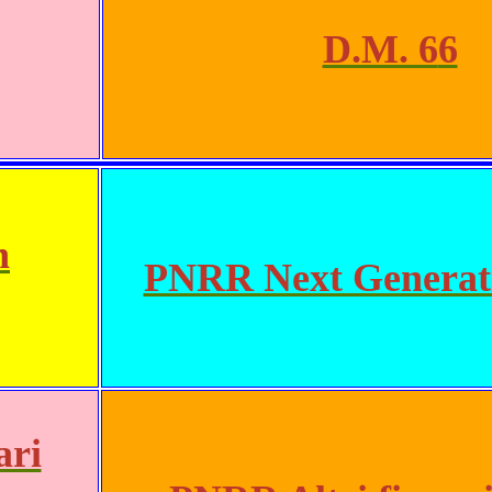
D.M. 6
6
n
PNRR Next Generat
ari