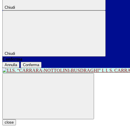
Chiudi
Chiudi
Conferma
Annulla
Conferma
I. I. S. CA
close