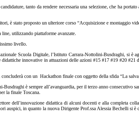
e candidature, tanto da rendere necessaria una selezione, che ha portato
itori, è stato proposto un ulteriore corso “Acquisizione e montaggio video
n line, utilizzando piattaforme avanzate.
tissimo livello.
zionale Scuola Digitale, l’Istituto Carrara-Nottolini-Busdraghi, si è agg
 didattiche innovative in attuazioni delle azioni #15 #17 #19 #20 #21 d
 si concluderà con un Hackathon finale con oggetto della sfida “La salva
lini-Busdraghi è sempre all’avanguardia, per il terzo anno consecutivo sa
per la finale Toscana.
settore dell’innovazione didattica di alcuni docenti e alla completa co
liori auspici, in quanto la nuova Dirigente Prof.ssa Alessia Bechelli si 