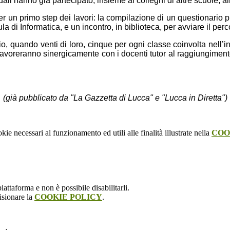
i hanno già partecipato, insieme ai colleghi di altre scuole, al
per un primo step dei lavori: la compilazione di un questionario p
aula di Informatica, e un incontro, in biblioteca, per avviare il p
, quando venti di loro, cinque per ogni classe coinvolta nell’in
lavoreranno sinergicamente con i docenti tutor al raggiungimento
(già pubblicato da "La Gazzetta di Lucca" e "Lucca in Diretta")
kie necessari al funzionamento ed utili alle finalità illustrate nella
COO
attaforma e non è possibile disabilitarli.
isionare la
COOKIE POLICY
.