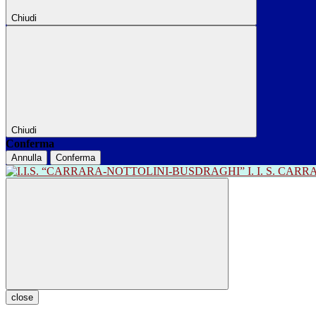
Chiudi
Chiudi
Conferma
Annulla
Conferma
I. I. S. CA
close