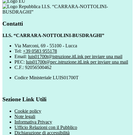
I.I.S. “CARRARA-NOTTOLINI-
BUSDRAGHI”
Contatti
I.I.S. “CARRARA-NOTTOLINI-BUSDRAGHI”
Via Marconi, 69 - 55100 - Lucca
Tel:
+39 0583 955178
Email:
luis01700t@istruzione.it
Link per inviare una mail
PEC:
luis01700t@pec.istruzione.it
Link per inviare una mail
C.F.: 92056500462
Codice Ministeriale LUIS01700T
Sezione Link Utili
Cookie policy
Note legali
Informativa Privacy
Ufficio Relazioni con il Pubblico
Dichiarazione di accessibilità