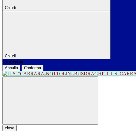
Chiudi
Chiudi
Conferma
Annulla
Conferma
I. I. S. CA
close