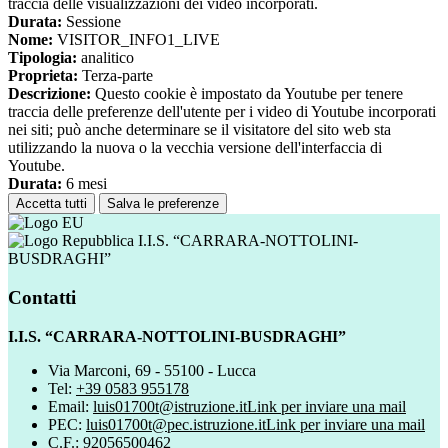
traccia delle visualizzazioni dei video incorporati.
Durata:
Sessione
Nome:
VISITOR_INFO1_LIVE
Tipologia:
analitico
Proprieta:
Terza-parte
Descrizione:
Questo cookie è impostato da Youtube per tenere
traccia delle preferenze dell'utente per i video di Youtube incorporati
nei siti; può anche determinare se il visitatore del sito web sta
utilizzando la nuova o la vecchia versione dell'interfaccia di
Youtube.
Durata:
6 mesi
Accetta tutti
Salva le preferenze
I.I.S. “CARRARA-NOTTOLINI-
BUSDRAGHI”
Contatti
I.I.S. “CARRARA-NOTTOLINI-BUSDRAGHI”
Via Marconi, 69 - 55100 - Lucca
Tel:
+39 0583 955178
Email:
luis01700t@istruzione.it
Link per inviare una mail
PEC:
luis01700t@pec.istruzione.it
Link per inviare una mail
C.F.: 92056500462