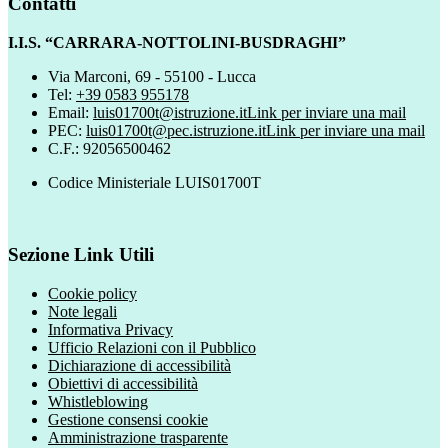
Contatti
I.I.S. “CARRARA-NOTTOLINI-BUSDRAGHI”
Via Marconi, 69 - 55100 - Lucca
Tel:
+39 0583 955178
Email:
luis01700t@istruzione.it
Link per inviare una mail
PEC:
luis01700t@pec.istruzione.it
Link per inviare una mail
C.F.: 92056500462
Codice Ministeriale LUIS01700T
Sezione Link Utili
Cookie policy
Note legali
Informativa Privacy
Ufficio Relazioni con il Pubblico
Dichiarazione di accessibilità
Obiettivi di accessibilità
Whistleblowing
Gestione consensi cookie
Amministrazione trasparente