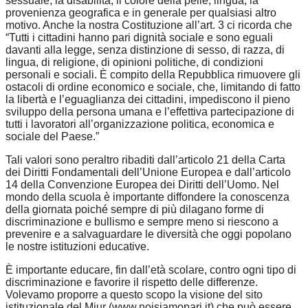
sessuale, la disabilità, il colore della pelle, lingua, la
provenienza geografica e in generale per qualsiasi altro
motivo. Anche la nostra Costituzione all’art. 3 ci ricorda che
“Tutti i cittadini hanno pari dignità sociale e sono eguali
davanti alla legge, senza distinzione di sesso, di razza, di
lingua, di religione, di opinioni politiche, di condizioni
personali e sociali. È compito della Repubblica rimuovere gli
ostacoli di ordine economico e sociale, che, limitando di fatto
la libertà e l’eguaglianza dei cittadini, impediscono il pieno
sviluppo della persona umana e l’effettiva partecipazione di
tutti i lavoratori all’organizzazione politica, economica e
sociale del Paese.”
Tali valori sono peraltro ribaditi dall’articolo 21 della Carta
dei Diritti Fondamentali dell’Unione Europea e dall’articolo
14 della Convenzione Europea dei Diritti dell’Uomo. Nel
mondo della scuola è importante diffondere la conoscenza
della giornata poiché sempre di più dilagano forme di
discriminazione e bullismo e sempre meno si riescono a
prevenire e a salvaguardare le diversità che oggi popolano
le nostre istituzioni educative.
È importante educare, fin dall’età scolare, contro ogni tipo di
discriminazione e favorire il rispetto delle differenze.
Volevamo proporre a questo scopo la visione del sito
istituzionale del Miur (www.noisiamopari.it) che può essere