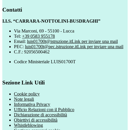
Contatti
I.I.S. “CARRARA-NOTTOLINI-BUSDRAGHI”
Via Marconi, 69 - 55100 - Lucca
Tel:
+39 0583 955178
Email:
luis01700t@istruzione.it
Link per inviare una mail
PEC:
luis01700t@pec.istruzione.it
Link per inviare una mail
C.F.: 92056500462
Codice Ministeriale LUIS01700T
Sezione Link Utili
Cookie policy
Note legali
Informativa Privacy
Ufficio Relazioni con il Pubblico
Dichiarazione di accessibilità
Obiettivi di accessibilità
Whistleblowing