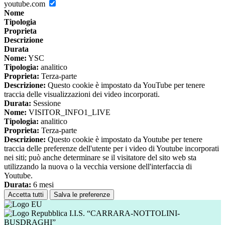
youtube.com
Nome
Tipologia
Proprieta
Descrizione
Durata
Nome:
YSC
Tipologia:
analitico
Proprieta:
Terza-parte
Descrizione:
Questo cookie è impostato da YouTube per tenere
traccia delle visualizzazioni dei video incorporati.
Durata:
Sessione
Nome:
VISITOR_INFO1_LIVE
Tipologia:
analitico
Proprieta:
Terza-parte
Descrizione:
Questo cookie è impostato da Youtube per tenere
traccia delle preferenze dell'utente per i video di Youtube incorporati
nei siti; può anche determinare se il visitatore del sito web sta
utilizzando la nuova o la vecchia versione dell'interfaccia di
Youtube.
Durata:
6 mesi
Accetta tutti
Salva le preferenze
I.I.S. “CARRARA-NOTTOLINI-
BUSDRAGHI”