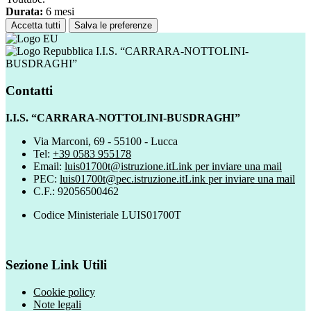
Durata:
6 mesi
Accetta tutti
Salva le preferenze
I.I.S. “CARRARA-NOTTOLINI-
BUSDRAGHI”
Contatti
I.I.S. “CARRARA-NOTTOLINI-BUSDRAGHI”
Via Marconi, 69 - 55100 - Lucca
Tel:
+39 0583 955178
Email:
luis01700t@istruzione.it
Link per inviare una mail
PEC:
luis01700t@pec.istruzione.it
Link per inviare una mail
C.F.: 92056500462
Codice Ministeriale LUIS01700T
Sezione Link Utili
Cookie policy
Note legali