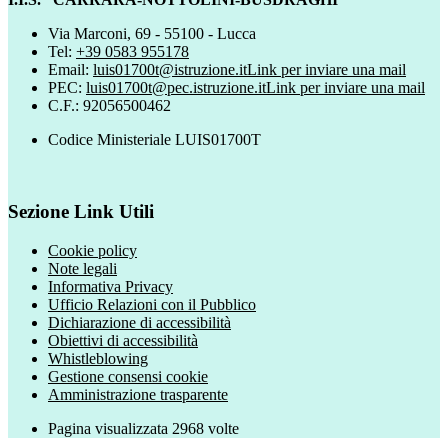
Via Marconi, 69 - 55100 - Lucca
Tel:
+39 0583 955178
Email:
luis01700t@istruzione.it
Link per inviare una mail
PEC:
luis01700t@pec.istruzione.it
Link per inviare una mail
C.F.: 92056500462
Codice Ministeriale LUIS01700T
Sezione Link Utili
Cookie policy
Note legali
Informativa Privacy
Ufficio Relazioni con il Pubblico
Dichiarazione di accessibilità
Obiettivi di accessibilità
Whistleblowing
Gestione consensi cookie
Amministrazione trasparente
Pagina visualizzata
2968
volte