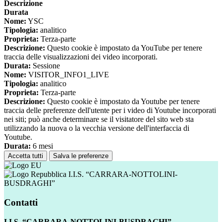
Descrizione
Durata
Nome:
YSC
Tipologia:
analitico
Proprieta:
Terza-parte
Descrizione:
Questo cookie è impostato da YouTube per tenere
traccia delle visualizzazioni dei video incorporati.
Durata:
Sessione
Nome:
VISITOR_INFO1_LIVE
Tipologia:
analitico
Proprieta:
Terza-parte
Descrizione:
Questo cookie è impostato da Youtube per tenere
traccia delle preferenze dell'utente per i video di Youtube incorporati
nei siti; può anche determinare se il visitatore del sito web sta
utilizzando la nuova o la vecchia versione dell'interfaccia di
Youtube.
Durata:
6 mesi
Accetta tutti
Salva le preferenze
I.I.S. “CARRARA-NOTTOLINI-
BUSDRAGHI”
Contatti
I.I.S. “CARRARA-NOTTOLINI-BUSDRAGHI”