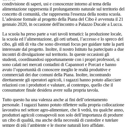
condivisione di saperi, usi e conoscenze intorno al tema della
alimentazione rappresenta il prolungamento naturale sul territorio del
concetto di comunità, che rappresenta l'essenza della nostra scuola.
L’adesione formale al progetto della Piana del Cibo è avvenuta il 21
gennaio 2020, in occasione dell'incontro a Palazzo Ducale a Lucca.
La scuola ha preso parte a vari tavoli tematici: la produzione locale,
la scuola ed l’alimentazione, gli orti urbani, l’accesso e lo spreco del
cibo, gli stili di vita che sono diventati focus per guidare tutte la parti
interessate dal progetto. Inoltre, il nostro Istituto ha partecipato a due
incontri di divulgazione sul territorio. In queste occasioni gli
studenti, coordinandosi opportunamente con i propri professori, si
sono calati nei mercati contadini di Capannori e Porcari e hanno
avuto l’opportunità di conoscere meglio le realtà produttive e
commerciali dei due comuni della Piana. Inoltre, incontrando
direttamente gli operatori agricoli, i ragazzi hanno potuto allacciare
relazioni con i produttori e valutare, al contempo, quello che il
consumatore finale desidera avere sulla propria tavola.
Tutto questo ha una valenza anche ai fini dell’orientamento
personale. I ragazzi hanno potuto riflettere sulla propria collocazione
lavorativa nel settore agro-alimentare, che li vedrà, tra qualche anno,
produttori agricoli consapevoli non solo dell’importanza di produrre
un cibo di qualità, ma anche della necessità di custodire e tutelare
sempre di più l’ambiente e le risorse naturali loro affidate.