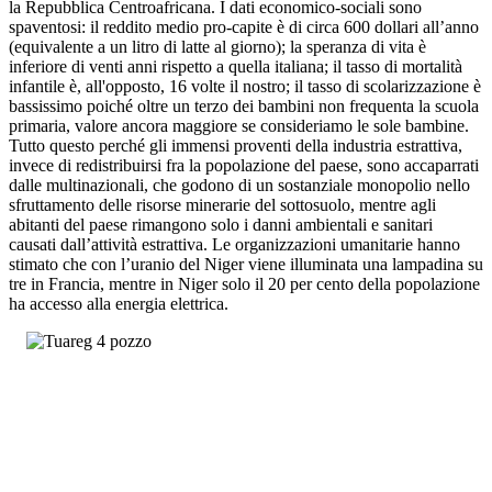
la Repubblica Centroafricana. I dati economico-sociali sono
spaventosi: il reddito medio pro-capite è di circa 600 dollari all’anno
(equivalente a un litro di latte al giorno); la speranza di vita è
inferiore di venti anni rispetto a quella italiana; il tasso di mortalità
infantile è, all'opposto, 16 volte il nostro; il tasso di scolarizzazione è
bassissimo poiché oltre un terzo dei bambini non frequenta la scuola
primaria, valore ancora maggiore se consideriamo le sole bambine.
Tutto questo perché gli immensi proventi della industria estrattiva,
invece di redistribuirsi fra la popolazione del paese, sono accaparrati
dalle multinazionali, che godono di un sostanziale monopolio nello
sfruttamento delle risorse minerarie del sottosuolo, mentre agli
abitanti del paese rimangono solo i danni ambientali e sanitari
causati dall’attività estrattiva. Le organizzazioni umanitarie hanno
stimato che con l’uranio del Niger viene illuminata una lampadina su
tre in Francia, mentre in Niger solo il 20 per cento della popolazione
ha accesso alla energia elettrica.