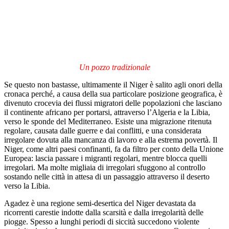
Un pozzo tradizionale
Se questo non bastasse, ultimamente il Niger è salito agli onori della
cronaca perché, a causa della sua particolare posizione geografica, è
divenuto crocevia dei flussi migratori delle popolazioni che lasciano
il continente africano per portarsi, attraverso l’Algeria e la Libia,
verso le sponde del Mediterraneo. Esiste una migrazione ritenuta
regolare, causata dalle guerre e dai conflitti, e una considerata
irregolare dovuta alla mancanza di lavoro e alla estrema povertà. Il
Niger, come altri paesi confinanti, fa da filtro per conto della Unione
Europea: lascia passare i migranti regolari, mentre blocca quelli
irregolari. Ma molte migliaia di irregolari sfuggono al controllo
sostando nelle città in attesa di un passaggio attraverso il deserto
verso la Libia.
Agadez è una regione semi-desertica del Niger devastata da
ricorrenti carestie indotte dalla scarsità e dalla irregolarità delle
piogge. Spesso a lunghi periodi di siccità succedono violente