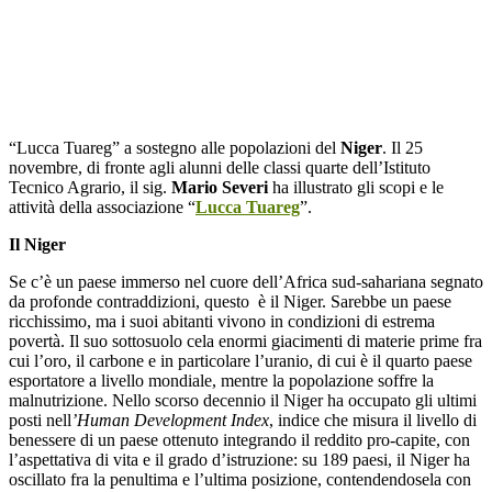
“Lucca Tuareg” a sostegno alle popolazioni del
Niger
. Il 25
novembre, di fronte agli alunni delle classi quarte dell’Istituto
Tecnico Agrario, il sig.
Mario Severi
ha illustrato gli scopi e le
attività della associazione “
Lucca Tuareg
”.
Il Niger
Se c’è un paese immerso nel cuore dell’Africa sud-sahariana segnato
da profonde contraddizioni, questo è il Niger. Sarebbe un paese
ricchissimo, ma i suoi abitanti vivono in condizioni di estrema
povertà. Il suo sottosuolo cela enormi giacimenti di materie prime fra
cui l’oro, il carbone e in particolare l’uranio, di cui è il quarto paese
esportatore a livello mondiale, mentre la popolazione soffre la
malnutrizione. Nello scorso decennio il Niger ha occupato gli ultimi
posti nell
’Human Development Index
, indice che misura il livello di
benessere di un paese ottenuto integrando il reddito pro-capite, con
l’aspettativa di vita e il grado d’istruzione: su 189 paesi, il Niger ha
oscillato fra la penultima e l’ultima posizione, contendendosela con