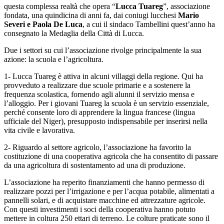
questa complessa realtà che opera “
Lucca Tuareg
”, associazione
fondata, una quindicina di anni fa, dai coniugi lucchesi
Mario
Severi e Paola De Luca
, a cui il sindaco Tambellini quest’anno ha
consegnato la Medaglia della Città di Lucca.
Due i settori su cui l’associazione rivolge principalmente la sua
azione: la scuola e l’agricoltura.
1- Lucca Tuareg è attiva in alcuni villaggi della regione. Qui ha
provveduto a realizzare due scuole primarie e a sostenere la
frequenza scolastica, fornendo agli alunni il servizio mensa e
l’alloggio. Per i giovani Tuareg la scuola è un servizio essenziale,
perché consente loro di apprendere la lingua francese (lingua
ufficiale del Niger), presupposto indispensabile per inserirsi nella
vita civile e lavorativa.
2- Riguardo al settore agricolo, l’associazione ha favorito la
costituzione di una cooperativa agricola che ha consentito di passare
da una agricoltura di sostentamento ad una di produzione.
L’associazione ha reperito finanziamenti che hanno permesso di
realizzare pozzi per l’irrigazione e per l’acqua potabile, alimentati a
pannelli solari, e di acquistare macchine ed attrezzature agricole.
Con questi investimenti i soci della cooperativa hanno potuto
mettere in coltura 250 ettari di terreno. Le colture praticate sono il