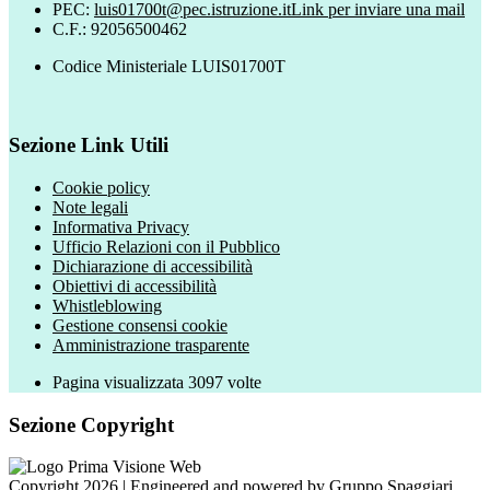
PEC:
luis01700t@pec.istruzione.it
Link per inviare una mail
C.F.: 92056500462
Codice Ministeriale LUIS01700T
Sezione Link Utili
Cookie policy
Note legali
Informativa Privacy
Ufficio Relazioni con il Pubblico
Dichiarazione di accessibilità
Obiettivi di accessibilità
Whistleblowing
Gestione consensi cookie
Amministrazione trasparente
Pagina visualizzata
3097
volte
Sezione Copyright
Copyright 2026 | Engineered and powered by Gruppo Spaggiari