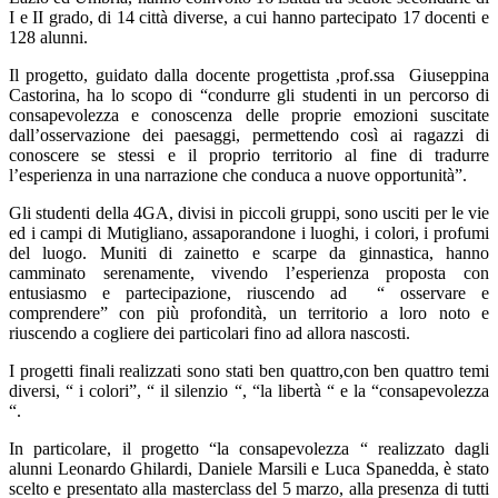
I e II grado, di 14 città diverse, a cui hanno partecipato 17 docenti e
128 alunni.
Il progetto, guidato dalla docente progettista ,prof.ssa Giuseppina
Castorina, ha lo scopo di “condurre gli studenti in un percorso di
consapevolezza e conoscenza delle proprie emozioni suscitate
dall’osservazione dei paesaggi, permettendo così ai ragazzi di
conoscere se stessi e il proprio territorio al fine di tradurre
l’esperienza in una narrazione che conduca a nuove opportunità”.
Gli studenti della 4GA, divisi in piccoli gruppi, sono usciti per le vie
ed i campi di Mutigliano, assaporandone i luoghi, i colori, i profumi
del luogo. Muniti di zainetto e scarpe da ginnastica, hanno
camminato serenamente, vivendo l’esperienza proposta con
entusiasmo e partecipazione, riuscendo ad “ osservare e
comprendere” con più profondità, un territorio a loro noto e
riuscendo a cogliere dei particolari fino ad allora nascosti.
I progetti finali realizzati sono stati ben quattro,con ben quattro temi
diversi, “ i colori”, “ il silenzio “, “la libertà “ e la “consapevolezza
“.
In particolare, il progetto “la consapevolezza “ realizzato dagli
alunni Leonardo Ghilardi, Daniele Marsili e Luca Spanedda, è stato
scelto e presentato alla masterclass del 5 marzo, alla presenza di tutti