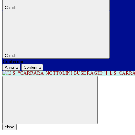
Chiudi
Chiudi
Conferma
Annulla
Conferma
I. I. S. CA
close