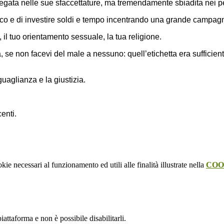
egata nelle sue sfaccettature, ma tremendamente sbiadita nei per
lico e di investire soldi e tempo incentrando una grande campagn
il tuo orientamento sessuale, la tua religione.
 se non facevi del male a nessuno: quell’etichetta era sufficient
uguaglianza e la giustizia.
enti.
kie necessari al funzionamento ed utili alle finalità illustrate nella
COO
attaforma e non è possibile disabilitarli.