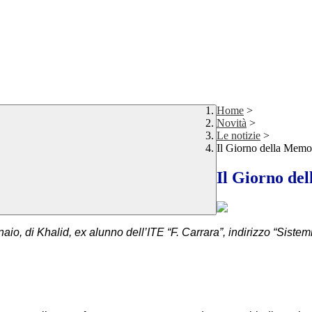
Home
>
Novità
>
Le notizie
>
Il Giorno della Memo
Il Giorno de
aio, di Khalid, ex alunno dell’ITE “F. Carrara”, indirizzo “Sistem