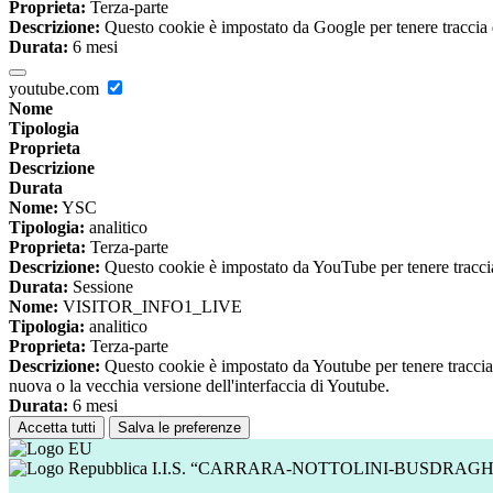
Proprieta:
Terza-parte
Descrizione:
Questo cookie è impostato da Google per tenere traccia del
Durata:
6 mesi
youtube.com
Nome
Tipologia
Proprieta
Descrizione
Durata
Nome:
YSC
Tipologia:
analitico
Proprieta:
Terza-parte
Descrizione:
Questo cookie è impostato da YouTube per tenere traccia 
Durata:
Sessione
Nome:
VISITOR_INFO1_LIVE
Tipologia:
analitico
Proprieta:
Terza-parte
Descrizione:
Questo cookie è impostato da Youtube per tenere traccia de
nuova o la vecchia versione dell'interfaccia di Youtube.
Durata:
6 mesi
Accetta tutti
Salva le preferenze
I.I.S. “CARRARA-NOTTOLINI-BUSDRAGH