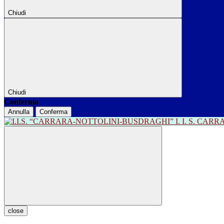
Chiudi
Chiudi
Conferma
Annulla
Conferma
I. I. S. CA
close