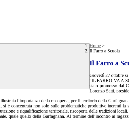
Home
>
Il Farro a Scuola
Il Farro a Sc
Giovedì 27 ottobre si 
“IL FARRO VA A SCUOL
stato promosso dal Co
Lorenzo Satti, preside
 illustrata l’importanza della riscoperta, per il territorio della Garfagn
, si è concentrata non solo sulle problematiche produttive inerenti la 
tazione e riqualificazione territoriale, riscoperta delle tradizioni local
nale, quale quello della Garfagnana. Al termine dell’incontro ai ragazzi 