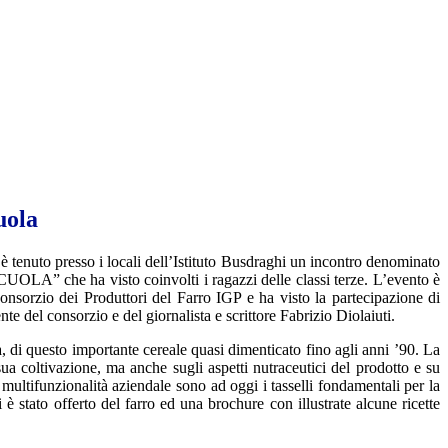
uola
è tenuto presso i locali dell’Istituto Busdraghi un incontro denominato
A” che ha visto coinvolti i ragazzi delle classi terze. L’evento è
nsorzio dei Produttori del Farro IGP e ha visto la partecipazione di
nte del consorzio e del giornalista e scrittore Fabrizio Diolaiuti.
ana, di questo importante cereale quasi dimenticato fino agli anni ’90. La
sua coltivazione, ma anche sugli aspetti nutraceutici del prodotto e su
i, multifunzionalità aziendale sono ad oggi i tasselli fondamentali per la
è stato offerto del farro ed una brochure con illustrate alcune ricette