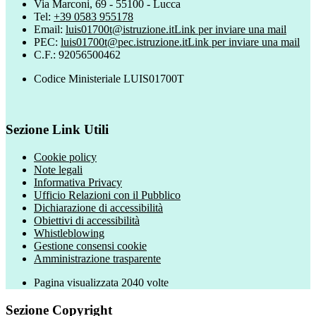
Via Marconi, 69 - 55100 - Lucca
Tel:
+39 0583 955178
Email:
luis01700t@istruzione.it
Link per inviare una mail
PEC:
luis01700t@pec.istruzione.it
Link per inviare una mail
C.F.: 92056500462
Codice Ministeriale LUIS01700T
Sezione Link Utili
Cookie policy
Note legali
Informativa Privacy
Ufficio Relazioni con il Pubblico
Dichiarazione di accessibilità
Obiettivi di accessibilità
Whistleblowing
Gestione consensi cookie
Amministrazione trasparente
Pagina visualizzata
2040
volte
Sezione Copyright