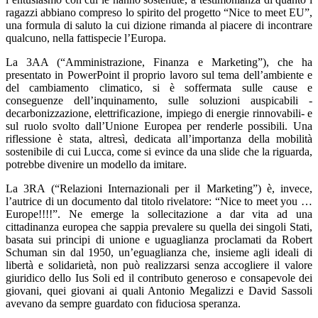
ragazzi abbiano compreso lo spirito del progetto “Nice to meet EU”,
una formula di saluto la cui dizione rimanda al piacere di incontrare
qualcuno, nella fattispecie l’Europa.
La 3AA (“Amministrazione, Finanza e Marketing”), che ha
presentato in PowerPoint il proprio lavoro sul tema dell’ambiente e
del cambiamento climatico, si è soffermata sulle cause e
conseguenze dell’inquinamento, sulle soluzioni auspicabili -
decarbonizzazione, elettrificazione, impiego di energie rinnovabili- e
sul ruolo svolto dall’Unione Europea per renderle possibili. Una
riflessione è stata, altresì, dedicata all’importanza della mobilità
sostenibile di cui Lucca, come si evince da una slide che la riguarda,
potrebbe divenire un modello da imitare.
La 3RA (“Relazioni Internazionali per il Marketing”) è, invece,
l’autrice di un documento dal titolo rivelatore: “Nice to meet you …
Europe!!!!”. Ne emerge la sollecitazione a dar vita ad una
cittadinanza europea che sappia prevalere su quella dei singoli Stati,
basata sui principi di unione e uguaglianza proclamati da Robert
Schuman sin dal 1950, un’eguaglianza che, insieme agli ideali di
libertà e solidarietà, non può realizzarsi senza accogliere il valore
giuridico dello Ius Soli ed il contributo generoso e consapevole dei
giovani, quei giovani ai quali Antonio Megalizzi e David Sassoli
avevano da sempre guardato con fiduciosa speranza.