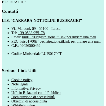
BUSDRAGHI”
Contatti
I.I.S. “CARRARA-NOTTOLINI-BUSDRAGHI”
Via Marconi, 69 - 55100 - Lucca
Tel:
+39 0583 955178
Email:
luis01700t@istruzione.it
Link per inviare una mail
PEC:
luis01700t@pec.istruzione.it
Link per inviare una mail
C.F.: 92056500462
Codice Ministeriale LUIS01700T
Sezione Link Utili
Cookie policy
Note legali
Informativa Privacy
Ufficio Relazioni con il Pubblico
Dichiarazione di accessibilità
Obiettivi di accessibilità
Whistleblowing