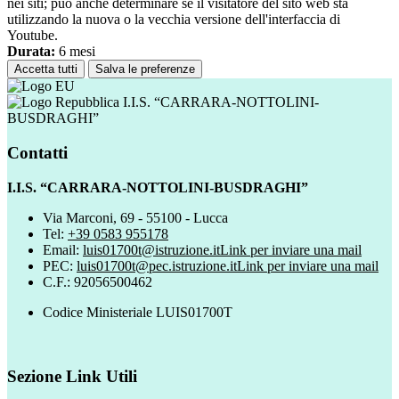
nei siti; può anche determinare se il visitatore del sito web sta
utilizzando la nuova o la vecchia versione dell'interfaccia di
Youtube.
Durata:
6 mesi
Accetta tutti
Salva le preferenze
I.I.S. “CARRARA-NOTTOLINI-
BUSDRAGHI”
Contatti
I.I.S. “CARRARA-NOTTOLINI-BUSDRAGHI”
Via Marconi, 69 - 55100 - Lucca
Tel:
+39 0583 955178
Email:
luis01700t@istruzione.it
Link per inviare una mail
PEC:
luis01700t@pec.istruzione.it
Link per inviare una mail
C.F.: 92056500462
Codice Ministeriale LUIS01700T
Sezione Link Utili