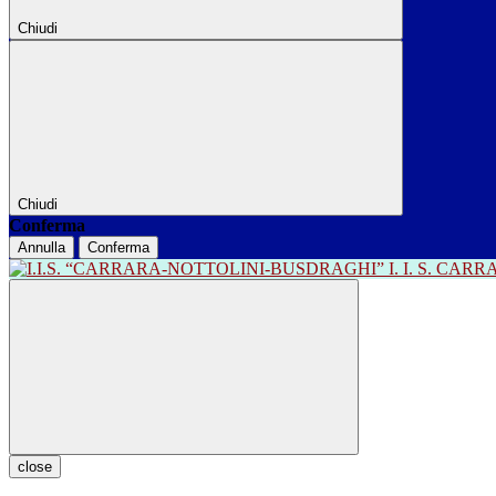
Chiudi
Chiudi
Conferma
Annulla
Conferma
I. I. S. CA
close