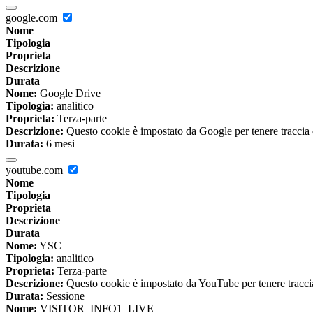
google.com
Nome
Tipologia
Proprieta
Descrizione
Durata
Nome:
Google Drive
Tipologia:
analitico
Proprieta:
Terza-parte
Descrizione:
Questo cookie è impostato da Google per tenere traccia del
Durata:
6 mesi
youtube.com
Nome
Tipologia
Proprieta
Descrizione
Durata
Nome:
YSC
Tipologia:
analitico
Proprieta:
Terza-parte
Descrizione:
Questo cookie è impostato da YouTube per tenere traccia 
Durata:
Sessione
Nome:
VISITOR_INFO1_LIVE