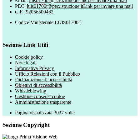
Email:
luis01700t@istruzione.it
Link per inviare una mail
PEC:
luis01700t@pec.istruzione.it
Link per inviare una mail
C.F.: 92056500462
Codice Ministeriale LUIS01700T
Sezione Link Utili
Cookie policy
Note legali
Informativa Privacy
Ufficio Relazioni con il Pubblico
Dichiarazione di accessibilità
Obiettivi di accessibilità
Whistleblowing
Gestione consensi cookie
Amministrazione trasparente
Pagina visualizzata
3037
volte
Sezione Copyright