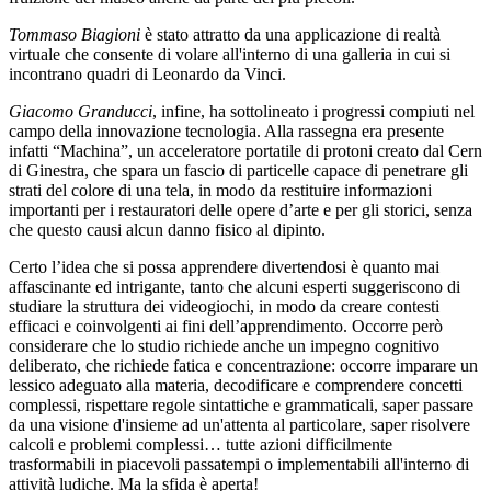
Tommaso Biagioni
è stato attratto da una applicazione di realtà
virtuale che consente di volare all'interno di una galleria in cui si
incontrano quadri di Leonardo da Vinci.
Giacomo Granducci
, infine, ha sottolineato i progressi compiuti nel
campo della innovazione tecnologia. Alla rassegna era presente
infatti “Machina”, un acceleratore portatile di protoni creato dal Cern
di Ginestra, che spara un fascio di particelle capace di penetrare gli
strati del colore di una tela, in modo da restituire informazioni
importanti per i restauratori delle opere d’arte e per gli storici, senza
che questo causi alcun danno fisico al dipinto.
Certo l’idea che si possa apprendere divertendosi è quanto mai
affascinante ed intrigante, tanto che alcuni esperti suggeriscono di
studiare la struttura dei videogiochi, in modo da creare contesti
efficaci e coinvolgenti ai fini dell’apprendimento. Occorre però
considerare che lo studio richiede anche un impegno cognitivo
deliberato, che richiede fatica e concentrazione: occorre imparare un
lessico adeguato alla materia, decodificare e comprendere concetti
complessi, rispettare regole sintattiche e grammaticali, saper passare
da una visione d'insieme ad un'attenta al particolare, saper risolvere
calcoli e problemi complessi… tutte azioni difficilmente
trasformabili in piacevoli passatempi o implementabili all'interno di
attività ludiche. Ma la sfida è aperta!