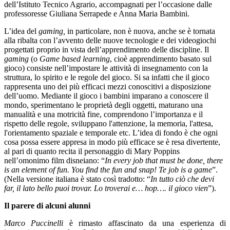
dell’Istituto Tecnico Agrario, accompagnati per l’occasione dalle
professoresse Giuliana Serrapede e Anna Maria Bambini.
L’idea del
gaming,
in particolare, non è nuova, anche se è tornata
alla ribalta con l’avvento delle nuove tecnologie e dei videogiochi
progettati proprio in vista dell’apprendimento delle discipline. Il
gaming
(o
Game based learning
, cioè apprendimento basato sul
gioco) consiste nell’impostare le attività di insegnamento con la
struttura, lo spirito e le regole del gioco. Si sa infatti che il gioco
rappresenta uno dei più efficaci mezzi conoscitivi a disposizione
dell’uomo. Mediante il gioco i bambini imparano a conoscere il
mondo, sperimentano le proprietà degli oggetti, maturano una
manualità e una motricità fine, comprendono l’importanza e il
rispetto delle regole, sviluppano l'attenzione, la memoria, l'attesa,
l'orientamento spaziale e temporale etc. L’idea di fondo è che ogni
cosa possa essere appresa in modo più efficace se è resa divertente,
al pari di quanto recita il personaggio di Mary Poppins
nell’omonimo film disneiano: “
In every job that must be done, there
is an element of fun.
You find the fun and snap! Te job is a game
”.
(Nella versione italiana è stato così tradotto: “
In tutto ciò che devi
far, il lato bello puoi trovar. Lo troverai e… hop…. il gioco vien
”).
Il parere di alcuni alunni
Marco Puccinelli
è rimasto affascinato da una esperienza di