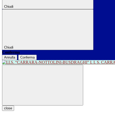
Chiudi
Chiudi
Conferma
Annulla
Conferma
I. I. S. CA
close