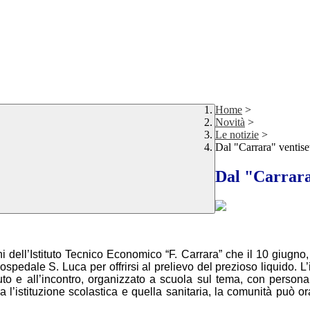
Home
>
Novità
>
Le notizie
>
Dal "Carrara" ventise
Dal "Carrara
nni dell’Istituto Tecnico Economico “F. Carrara” che il 10 giugno
ospedale S. Luca per offrirsi al prelievo del prezioso liquido. L
ituto e all’incontro, organizzato a scuola sul tema, con perso
ra l’istituzione scolastica e quella sanitaria, la comunità può o