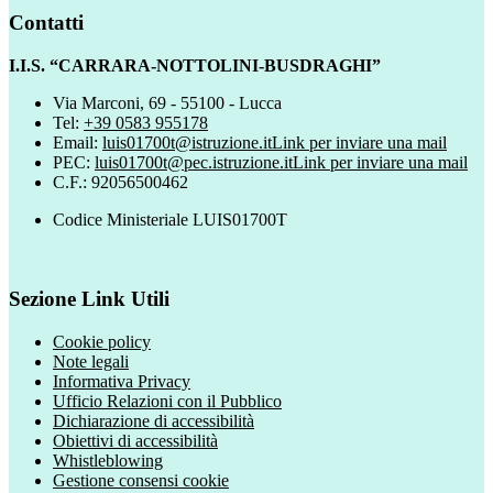
Contatti
I.I.S. “CARRARA-NOTTOLINI-BUSDRAGHI”
Via Marconi, 69 - 55100 - Lucca
Tel:
+39 0583 955178
Email:
luis01700t@istruzione.it
Link per inviare una mail
PEC:
luis01700t@pec.istruzione.it
Link per inviare una mail
C.F.: 92056500462
Codice Ministeriale LUIS01700T
Sezione Link Utili
Cookie policy
Note legali
Informativa Privacy
Ufficio Relazioni con il Pubblico
Dichiarazione di accessibilità
Obiettivi di accessibilità
Whistleblowing
Gestione consensi cookie