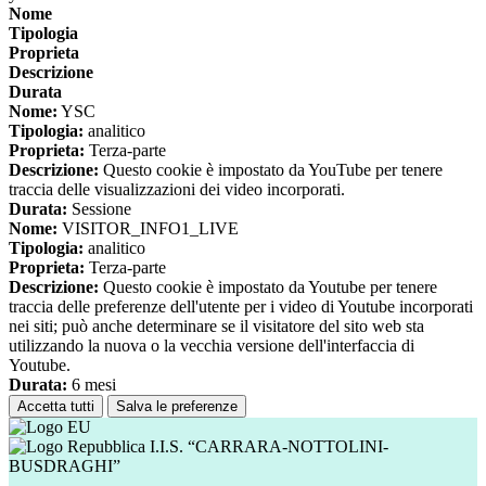
Nome
Tipologia
Proprieta
Descrizione
Durata
Nome:
YSC
Tipologia:
analitico
Proprieta:
Terza-parte
Descrizione:
Questo cookie è impostato da YouTube per tenere
traccia delle visualizzazioni dei video incorporati.
Durata:
Sessione
Nome:
VISITOR_INFO1_LIVE
Tipologia:
analitico
Proprieta:
Terza-parte
Descrizione:
Questo cookie è impostato da Youtube per tenere
traccia delle preferenze dell'utente per i video di Youtube incorporati
nei siti; può anche determinare se il visitatore del sito web sta
utilizzando la nuova o la vecchia versione dell'interfaccia di
Youtube.
Durata:
6 mesi
Accetta tutti
Salva le preferenze
I.I.S. “CARRARA-NOTTOLINI-
BUSDRAGHI”