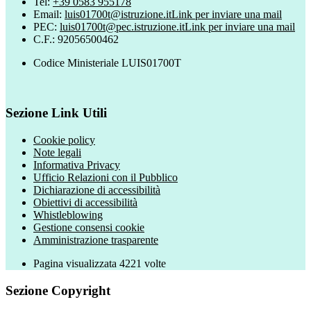
Tel:
+39 0583 955178
Email:
luis01700t@istruzione.it
Link per inviare una mail
PEC:
luis01700t@pec.istruzione.it
Link per inviare una mail
C.F.: 92056500462
Codice Ministeriale LUIS01700T
Sezione Link Utili
Cookie policy
Note legali
Informativa Privacy
Ufficio Relazioni con il Pubblico
Dichiarazione di accessibilità
Obiettivi di accessibilità
Whistleblowing
Gestione consensi cookie
Amministrazione trasparente
Pagina visualizzata
4221
volte
Sezione Copyright