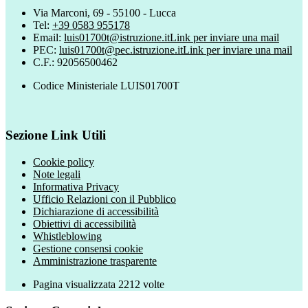
Via Marconi, 69 - 55100 - Lucca
Tel:
+39 0583 955178
Email:
luis01700t@istruzione.it
Link per inviare una mail
PEC:
luis01700t@pec.istruzione.it
Link per inviare una mail
C.F.: 92056500462
Codice Ministeriale LUIS01700T
Sezione Link Utili
Cookie policy
Note legali
Informativa Privacy
Ufficio Relazioni con il Pubblico
Dichiarazione di accessibilità
Obiettivi di accessibilità
Whistleblowing
Gestione consensi cookie
Amministrazione trasparente
Pagina visualizzata
2212
volte