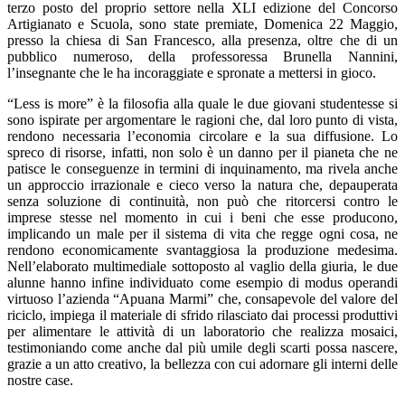
terzo posto del proprio settore nella XLI edizione del Concorso
Artigianato e Scuola, sono state premiate, Domenica 22 Maggio,
presso la chiesa di San Francesco, alla presenza, oltre che di un
pubblico numeroso, della professoressa Brunella Nannini,
l’insegnante che le ha incoraggiate e spronate a mettersi in gioco.
“Less is more” è la filosofia alla quale le due giovani studentesse si
sono ispirate per argomentare le ragioni che, dal loro punto di vista,
rendono necessaria l’economia circolare e la sua diffusione. Lo
spreco di risorse, infatti, non solo è un danno per il pianeta che ne
patisce le conseguenze in termini di inquinamento, ma rivela anche
un approccio irrazionale e cieco verso la natura che, depauperata
senza soluzione di continuità, non può che ritorcersi contro le
imprese stesse nel momento in cui i beni che esse producono,
implicando un male per il sistema di vita che regge ogni cosa, ne
rendono economicamente svantaggiosa la produzione medesima.
Nell’elaborato multimediale sottoposto al vaglio della giuria, le due
alunne hanno infine individuato come esempio di modus operandi
virtuoso l’azienda “Apuana Marmi” che, consapevole del valore del
riciclo, impiega il materiale di sfrido rilasciato dai processi produttivi
per alimentare le attività di un laboratorio che realizza mosaici,
testimoniando come anche dal più umile degli scarti possa nascere,
grazie a un atto creativo, la bellezza con cui adornare gli interni delle
nostre case.